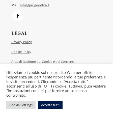
Mail
:
info@progoodlife.it
LEGAL
Privacy Policy
Cookie Policy
Area di Gestione dei Cookie e dei Consensi
Contatti
Utilizziamo i cookie sul nostro sito Web per offrirti
l'esperienza più pertinente ricordando le tue preferenze e
le visite precedenti. Cliccando su “Accetta tutto”
acconsenti all'uso di TUTTI i cookie. Tuttavia, puoi visitare
"Impostazioni cookie" per fornire un consenso
PROGOODLIFE S.R.L. Partita IVA: 09861020965
controllato.
Cookie Settings
Accetta tutti