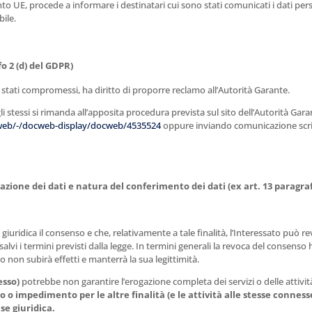
nto UE, procede a informare i destinatari cui sono stati comunicati i dati perso
bile.
o 2 (d) del GDPR)
no stati compromessi, ha diritto di proporre reclamo all’Autorità Garante.
egli stessi si rimanda all’apposita procedura prevista sul sito dell’Autorità Gar
web/-/docweb-display/docweb/4535524
oppure inviando comunicazione scritt
one dei dati e natura del conferimento dei dati (ex art. 13 paragraf
giuridica il consenso e che, relativamente a tale finalità, l’Interessato può 
lvi i termini previsti dalla legge. In termini generali la revoca del consenso h
 non subirà effetti e manterrà la sua legittimità.
esso)
potrebbe non garantire l’erogazione completa dei servizi o delle attività, 
io o impedimento per le altre finalità (e le attività alle stesse conn
se giuridica.