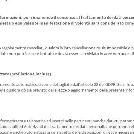
informazioni, pur rimanendo il consenso al trattamento dei dati person
 richiesta o equivalente manifestazione di volontà sarà considerato co
egolarmente cancellati, qualora la loro cancellazione risulti impossibile o p
dato non potrà essere trattato e dovrà essere archiviato in aree non accessib
zato (profilazione inclusa)
amente automatizzati come dettagliato dall’articolo 22 del GDPR. Se in futuro 
a sede qualora ciò sia previsto dalla legge o aggiornamento della presente info
informatizzata e telematica ed inseriti nelle pertinenti banche dati cui potra
sponsabili ed Autorizzati del trattamento dei dati personali, che potranno eff
one anche automatizzata nel rispetto delle disposizioni di legge necessarie a 