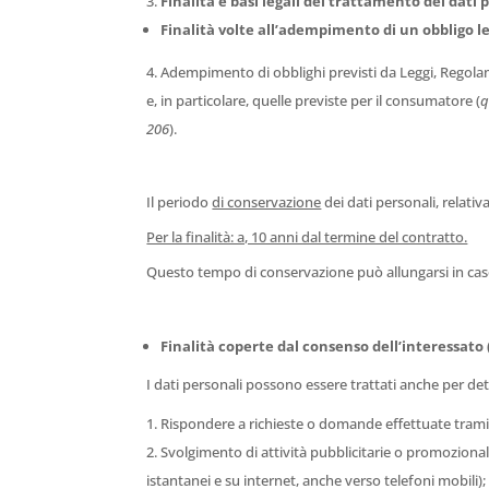
Finalità e basi legali del trattamento dei dati 
Finalità volte all’adempimento di un obbligo leg
Adempimento di obblighi previsti da Leggi, Regolam
e, in particolare, quelle previste per il consumatore (
q
206
).
Il periodo
di conservazione
dei dati personali, relativ
Per la finalità: a, 10 anni dal termine del contratto.
Questo tempo di conservazione può allungarsi in cas
Finalità coperte dal consenso dell’interessato (
I dati personali possono essere trattati anche per det
Rispondere a richieste o domande effettuate tramit
Svolgimento di attività pubblicitarie o promozionali
istantanei e su internet, anche verso telefoni mobili);