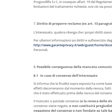
Progoodlife S.r.l., in ossequio all’art. 19 del Regolame
limitazioni del trattamento richieste, ove ciò sia possi
Diritto di proporre reclamo (ex art. 13 paragraf
L’interessato, qualora ritenga che i propri diritti sia
Per ulteriori informazioni sui diritti e sull’esercizio d
http://www.garanteprivacy.it/web/guest/home/doc
Personali.
Possibile conseguenza della mancata comunicazi
8.1 In caso di consenso dell’interessato
Si informa che la finalità sopra esposta ha come base 
effetti decorreranno dal momento della revoca, fatti sa
che è stato effettuato prima della revoca del consenso
Il mancato o parziale consenso
(o la revoca dello st
consenso viene negato,
e non costituirà pregiudiz
negazione del consenso o non fondate su tale ba