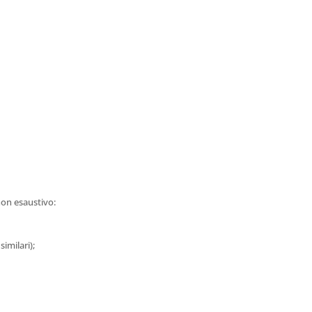
 non esaustivo:
similari);