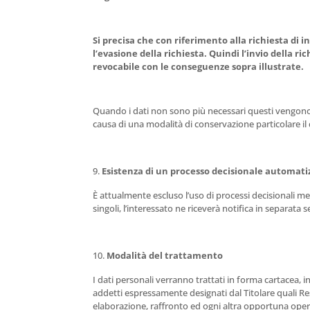
Si precisa che con riferimento alla richiesta di 
l’evasione della richiesta. Quindi l’invio della
revocabile con le conseguenze sopra illustrate.
Quando i dati non sono più necessari questi vengono r
causa di una modalità di conservazione particolare il 
Esistenza di un processo decisionale automatiz
È attualmente escluso l’uso di processi decisionali mer
singoli, l’interessato ne riceverà notifica in separat
Modalità del trattamento
I dati personali verranno trattati in forma cartacea, 
addetti espressamente designati dal Titolare quali Re
elaborazione, raffronto ed ogni altra opportuna operazi