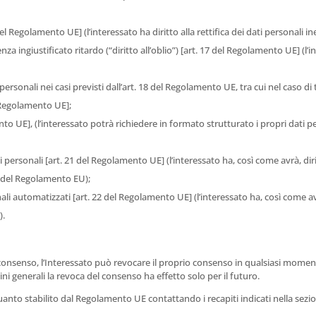
 del Regolamento UE] (l’interessato ha diritto alla rettifica dei dati personali i
nza ingiustificato ritardo (“diritto all’oblio”) [art. 17 del Regolamento UE] (l’i
personali nei casi previsti dall’art. 18 del Regolamento UE, tra cui nel caso di 
l Regolamento UE];
ento UE], (l’interessato potrà richiedere in formato strutturato i propri dati per
i personali [art. 21 del Regolamento UE] (l’interessato ha, così come avrà, di
21 del Regolamento EU);
nali automatizzati [art. 22 del Regolamento UE] (l’interessato ha, così come 
).
o il consenso, l’Interessato può revocare il proprio consenso in qualsiasi mom
rmini generali la revoca del consenso ha effetto solo per il futuro.
uanto stabilito dal Regolamento UE contattando i recapiti indicati nella sezi