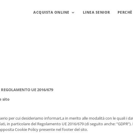
ACQUISTA ONLINE
LINEA SENIOR
PERCHÈ
EL REGOLAMENTO UE 2016/679
e sito
rio per cui desideriamo informarLa in merito alle modalità con le quali i dati
dati, in particolare del Regolamento UE 2016/679 (di seguito anche: “GDPR”). P
l’apposita Cookie Policy presente nel footer del sito.