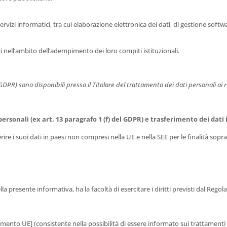
vizi informatici, tra cui elaborazione elettronica dei dati, di gestione softwa
 nell’ambito dell’adempimento dei loro compiti istituzionali.
GDPR) sono disponibili presso il Titolare del trattamento dei dati personali ai r
personali (ex art. 13 paragrafo 1 (f) del GDPR) e trasferimento dei dati
ire i suoi dati in paesi non compresi nella UE e nella SEE per le finalità sopra
lla presente informativa, ha la facoltà di esercitare i diritti previsti dal Rego
olamento UE] (consistente nella possibilità di essere informato sui trattament