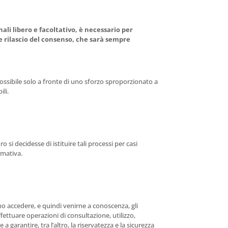
ali libero e facoltativo, è necessario per
me rilascio del consenso, che sarà sempre
ossibile solo a fronte di uno sforzo sproporzionato a
ili.
si decidesse di istituire tali processi per casi
rmativa.
nno accedere, e quindi venirne a conoscenza, gli
ettuare operazioni di consultazione, utilizzo,
garantire, tra l’altro, la riservatezza e la sicurezza