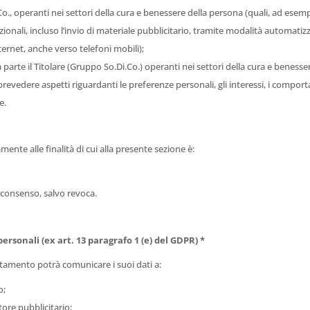
o., operanti nei settori della cura e benessere della persona (quali, ad esem
ozionali, incluso l’invio di materiale pubblicitario, tramite modalità automatiz
ternet, anche verso telefoni mobili);
a parte il Titolare (Gruppo So.Di.Co.) operanti nei settori della cura e beness
revedere aspetti riguardanti le preferenze personali, gli interessi, i compor
e.
amente alle finalità di cui alla presente sezione è:
o consenso, salvo revoca.
personali (ex art. 13 paragrafo 1 (e) del GDPR) *
rattamento potrà comunicare i suoi dati a:
o;
tore pubblicitario;