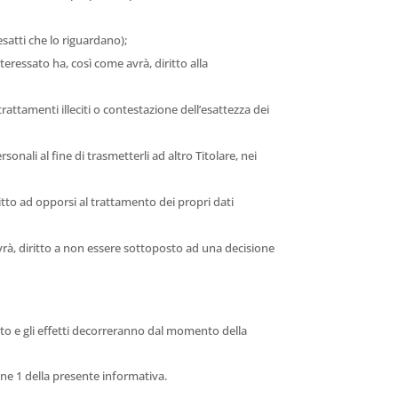
nesatti che lo riguardano);
nteressato ha, così come avrà, diritto alla
trattamenti illeciti o contestazione dell’esattezza dei
sonali al fine di trasmetterli ad altro Titolare, nei
ritto ad opporsi al trattamento dei propri dati
avrà, diritto a non essere sottoposto ad una decisione
ento e gli effetti decorreranno dal momento della
one 1 della presente informativa.