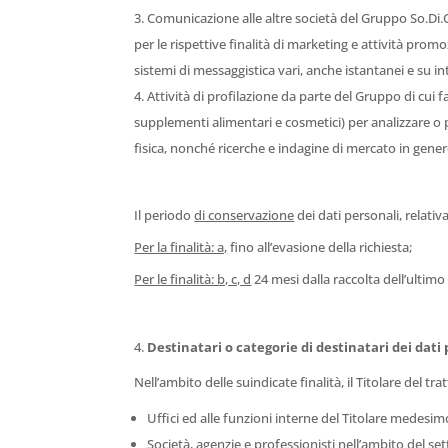
Comunicazione alle altre società del Gruppo So.Di.C
per le rispettive finalità di marketing e attività prom
sistemi di messaggistica vari, anche istantanei e su in
Attività di profilazione da parte del Gruppo di cui f
supplementi alimentari e cosmetici) per analizzare o p
fisica, nonché ricerche e indagine di mercato in gener
Il periodo
di conservazione
dei dati personali, relativ
Per la finalità: a,
fino all’evasione della richiesta;
Per le finalità: b, c, d
24 mesi dalla raccolta dell’ultim
Destinatari o categorie di destinatari dei dati 
Nell’ambito delle suindicate finalità, il Titolare del t
Uffici ed alle funzioni interne del Titolare medesim
Società, agenzie e professionisti nell’ambito del set