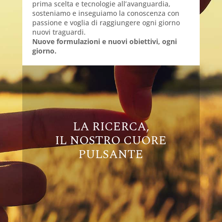
prima scelta e tecnologie all’avanguardia,
sosteniamo e inseguiamo la conoscenza con
passione e voglia di raggiungere ogni giorno
nuovi traguardi.
Nuove formulazioni e nuovi obiettivi, ogni
giorno.
LA RICERCA,
IL NOSTRO CUORE
PULSANTE