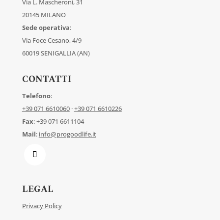
Via L. Mascheroni, 31
20145 MILANO
Sede operativa
:
Via Foce Cesano, 4/9
60019 SENIGALLIA (AN)
CONTATTI
Telefono
:
+39 071 6610060
·
+39 071 6610226
Fax
: +39 071 6611104
Mail
:
info@progoodlife.it
LEGAL
Privacy Policy