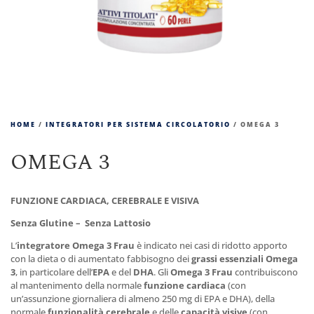
HOME
/
INTEGRATORI PER SISTEMA CIRCOLATORIO
/ OMEGA 3
OMEGA 3
FUNZIONE CARDIACA, CEREBRALE E VISIVA
Senza Glutine – Senza Lattosio
L’
integratore
Omega 3 Frau
è indicato nei casi di ridotto apporto
con la dieta o di aumentato fabbisogno dei
grassi essenziali Omega
3
, in particolare dell’
EPA
e del
DHA
. Gli
Omega 3
Frau
contribuiscono
al mantenimento della normale
funzione cardiaca
(con
un’assunzione giornaliera di almeno 250 mg di EPA e DHA), della
normale
funzionalità cerebrale
e delle
capacità visive
(con