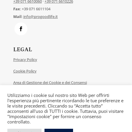
+39 071 6610060
·
+39 071 6610226
Fax
: +39 071 6611104
Mail
:
info@progoodlife.it
LEGAL
Privacy Policy
Cookie Policy
Area di Gestione dei Cookie e dei Consensi
Contatti
Utilizziamo i cookie sul nostro sito Web per offrirti
l'esperienza più pertinente ricordando le tue preferenze e
le visite precedenti. Cliccando su “Accetta tutto”
acconsenti all'uso di TUTTI i cookie. Tuttavia, puoi visitare
"Impostazioni cookie" per fornire un consenso
PROGOODLIFE S.R.L. Partita IVA: 09861020965
controllato.