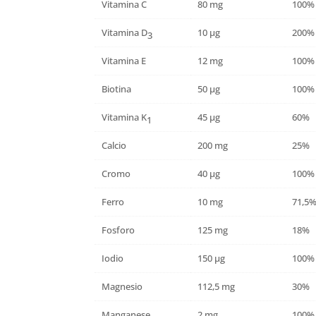
Vitamina C
80 mg
100%
Vitamina D
10 µg
200%
3
Vitamina E
12 mg
100%
Biotina
50 µg
100%
Vitamina K
45 µg
60%
1
Calcio
200 mg
25%
Cromo
40 µg
100%
Ferro
10 mg
71,5
Fosforo
125 mg
18%
Iodio
150 µg
100%
Magnesio
112,5 mg
30%
Manganese
2 mg
100%