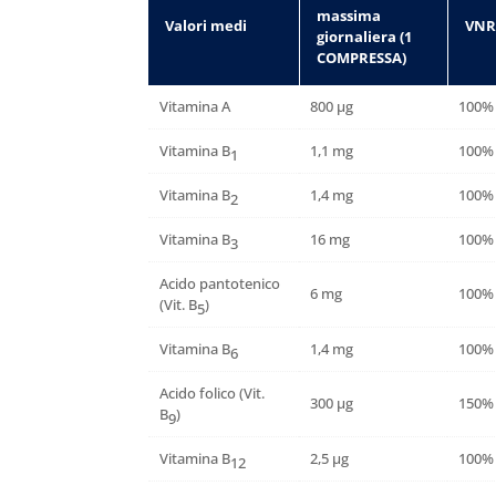
massima
Valori medi
VNR*
giornaliera (1
COMPRESSA)
Vitamina A
800 µg
100%
Vitamina B
1,1 mg
100%
1
Vitamina B
1,4 mg
100%
2
Vitamina B
16 mg
100%
3
Acido pantotenico
6 mg
100%
(Vit. B
)
5
Vitamina B
1,4 mg
100%
6
Acido folico (Vit.
300 µg
150%
B
)
9
Vitamina B
2,5 µg
100%
12