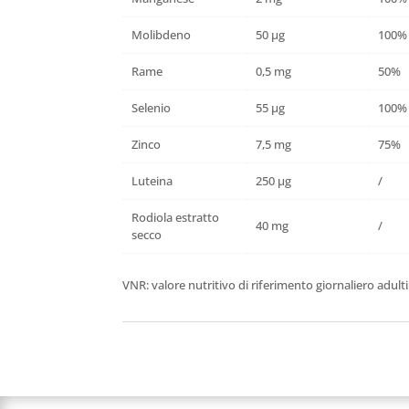
Molibdeno
50 µg
100%
Rame
0,5 mg
50%
Selenio
55 µg
100%
Zinco
7,5 mg
75%
Luteina
250 µg
/
Rodiola estratto
40 mg
/
secco
VNR: valore nutritivo di riferimento giornaliero adult