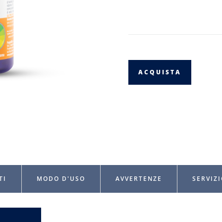
ACQUISTA
TI
MODO D'USO
AVVERTENZE
SERVIZI