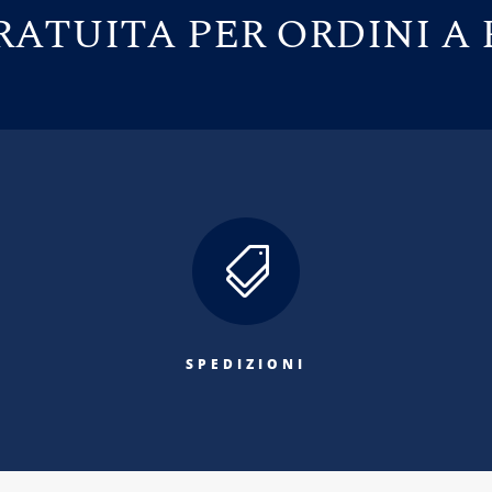
ATUITA PER ORDINI A 

SPEDIZIONI