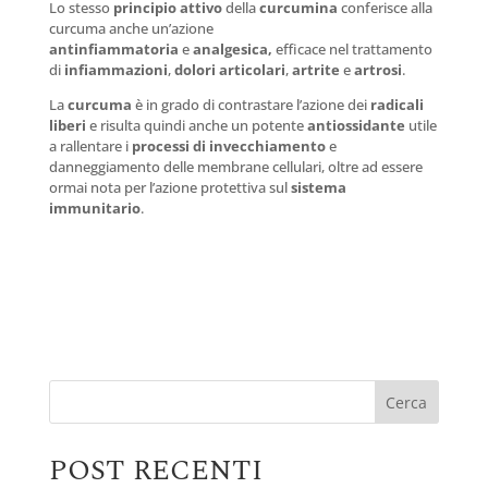
Lo stesso
principio attivo
della
curcumina
conferisce alla
curcuma anche un’azione
antinfiammatoria
e
analgesica,
efficace nel trattamento
di
infiammazioni
,
dolori articolari
,
artrite
e
artrosi
.
La
curcuma
è in grado di contrastare l’azione dei
radicali
liberi
e risulta quindi anche un potente
antiossidante
utile
a rallentare i
processi di invecchiamento
e
danneggiamento delle membrane cellulari, oltre ad essere
ormai nota per l’azione protettiva sul
sistema
immunitario
.
Cerca
POST RECENTI