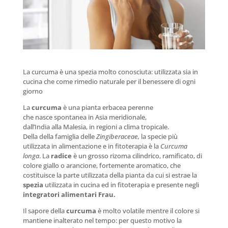
La curcuma è una spezia molto conosciuta: utilizzata sia in
cucina che come rimedio naturale per il benessere di ogni
giorno
La
curcuma
è una pianta erbacea perenne
che nasce spontanea in Asia meridionale,
dall’India alla Malesia, in regioni a clima tropicale.
Della della famiglia delle
Zingiberaceae,
la specie più
utilizzata in alimentazione e in fitoterapia è la
Curcuma
longa
. La
radice
è un grosso rizoma cilindrico, ramificato, di
colore giallo o arancione, fortemente aromatico, che
costituisce la parte utilizzata della pianta da cui si estrae la
spezia
utilizzata in cucina ed in fitoterapia e presente negli
integratori alimentari Frau.
Il sapore della
curcuma
è molto volatile mentre il colore si
mantiene inalterato nel tempo: per questo motivo la