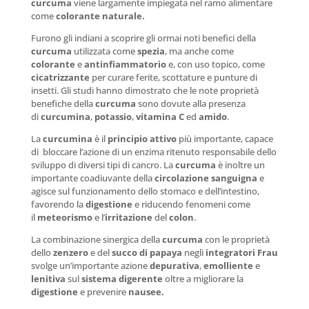
curcuma
viene largamente impiegata nel ramo alimentare
come
colorante naturale.
Furono gli indiani a scoprire gli ormai noti benefici della
curcuma
utilizzata come
spezia
, ma anche come
colorante
e
antinfiammatorio
e, con uso topico, come
cicatrizzante
per curare ferite, scottature e punture di
insetti. Gli studi hanno dimostrato che le note proprietà
benefiche della
curcuma
sono dovute alla presenza
di
curcumina
,
potassio
,
vitamina C
ed
amido
.
La
curcumina
è il
principio attivo
più importante, capace
di bloccare l’azione di un enzima ritenuto responsabile dello
sviluppo di diversi tipi di cancro. La
curcuma
è inoltre un
importante coadiuvante della
circolazione
sanguigna
e
agisce sul funzionamento dello stomaco e dell’intestino,
favorendo la
digestione
e riducendo fenomeni come
il
meteorismo
e l’
irritazione
del
colon
.
La combinazione sinergica della
curcuma
con le proprietà
dello
zenzero
e del
succo di papaya
negli
integratori
Frau
svolge un’importante azione
depurativa
,
emolliente
e
lenitiva
sul
sistema digerente
oltre a migliorare la
digestione
e prevenire
nausee.