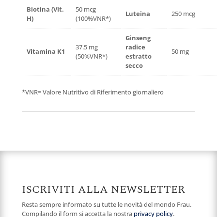
Biotina (Vit.
50 mcg
Luteina
250 mcg
H)
(100%VNR*)
Ginseng
37.5 mg
radice
Vitamina K1
50 mg
(50%VNR*)
estratto
secco
*VNR= Valore Nutritivo di Riferimento giornaliero
ISCRIVITI ALLA NEWSLETTER
Resta sempre informato su tutte le novità del mondo Frau.
Compilando il form si accetta la nostra
privacy policy
.