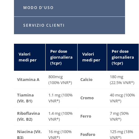
MODO D'USO
SERVIZIO CLIENTI
Per dose
Per dose
Valori
Valori
giornaliera
giornaliera
medi per
medi per
(1cpr)
(1cpr)
800mcg
180 mg
Vitamina A
Calcio
(100% VNR*)
(22.5% VNR*)
Tiamina
1.1 mg (100%
40 mcg (100%
Cromo
(Vit. B1)
VNR*)
VNR*)
Riboflavina
1.4 mg (100%
7 mg (50%
Ferro
(Vit. B2)
VNR*)
VNR*)
Niacina (Vit.
16 mg (100%
125 mg (18%
Fosforo
B3)
VNR*)
VNR*)