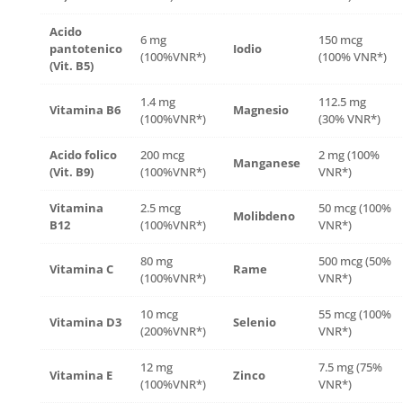
Acido
6 mg
150 mcg
pantotenico
Iodio
(100%VNR*)
(100% VNR*)
(Vit. B5)
1.4 mg
112.5 mg
Vitamina B6
Magnesio
(100%VNR*)
(30% VNR*)
Acido folico
200 mcg
2 mg (100%
Manganese
(Vit. B9)
(100%VNR*)
VNR*)
Vitamina
2.5 mcg
50 mcg (100%
Molibdeno
B12
(100%VNR*)
VNR*)
80 mg
500 mcg (50%
Vitamina C
Rame
(100%VNR*)
VNR*)
10 mcg
55 mcg (100%
Vitamina D3
Selenio
(200%VNR*)
VNR*)
12 mg
7.5 mg (75%
Vitamina E
Zinco
(100%VNR*)
VNR*)