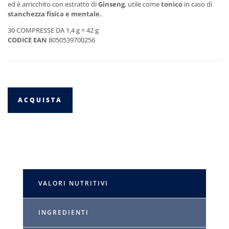
ed è arricchito con estratto di
Ginseng
, utile come
tonico
in caso di
stanchezza fisica e mentale.
30 COMPRESSE DA 1,4 g = 42 g
CODICE EAN
8050539700256
ACQUISTA
VALORI NUTRITIVI
INGREDIENTI